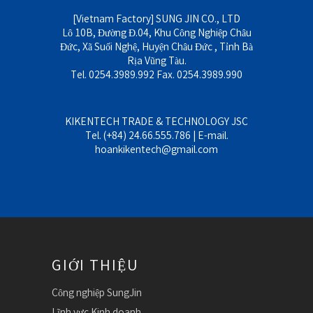
[Vietnam Factory] SUNG JIN CO., LTD
Lô 10B, Đường Đ.04, Khu Công Nghiệp Châu
Đức, Xã Suối Nghệ, Huyện Châu Đức , Tỉnh Bà
Rịa Vũng Tàu.
Tel. 0254.3989.992 Fax. 0254.3989.990
KIKENTECH TRADE & TECHNOLOGY JSC
Tel. (+84) 24.66.555.786 | E-mail.
hoankikentech@gmail.com
GIỚI THIỆU
Công nghiệp SungJin
Lĩnh vực Kinh doanh