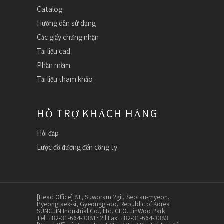
Catalog
Hướng dẫn sử dụng
Các giấy chứng nhận
Tài liệu cad
Phần mềm
Tài liệu tham khảo
HỖ TRỢ KHÁCH HÀNG
Hỏi đáp
Lược đồ đường đến công ty
[Head Office] 81, Suworam 2gil, Seotan-myeon,
Pyeongtaek-si, Gyeonggi-do, Republic of Korea
SUNGJIN Industrial Co., Ltd. CEO. JinWoo Park
Tel. +82-31-664-3381~2 l Fax. +82-31-664-3383